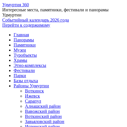
Удмуртия 360
Интересные места, памятники, фестивали и панорамы
Удмуртии
Событийный календарь 2026 года
Перейти к содержимому
Главная
Панорамы
Памятники
Музеи
Туробъекты
Храмы
Этно-комплексы
Фестивали
Парки
Базы отдыха
Районы Удмуртии
Воткинск
Ижевск
Сарапул
Алнашский район
Вавожский район
Воткинский район
Завьяловский район
Игринский район