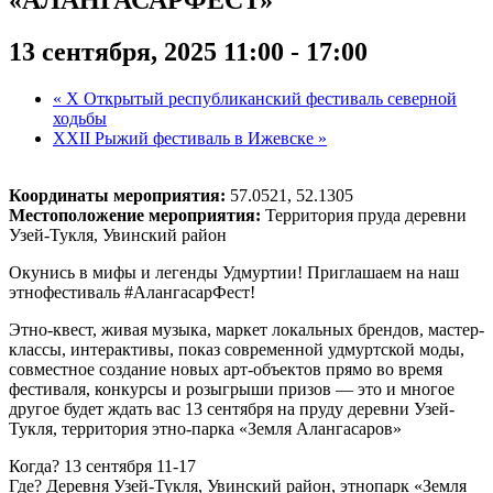
13 сентября, 2025 11:00
-
17:00
«
X Открытый республиканский фестиваль северной
ходьбы
XXII Рыжий фестиваль в Ижевске
»
Координаты мероприятия:
57.0521, 52.1305
Местоположение мероприятия:
Территория пруда деревни
Узей-Тукля, Увинский район
Окунись в мифы и легенды Удмуртии! Приглашаем на наш
этнофестиваль #АлангасарФест!
Этно-квест, живая музыка, маркет локальных брендов, мастер-
классы, интерактивы, показ современной удмуртской моды,
совместное создание новых арт-объектов прямо во время
фестиваля, конкурсы и розыгрыши призов — это и многое
другое будет ждать вас 13 сентября на пруду деревни Узей-
Тукля, территория этно-парка «Земля Алангасаров»
Когда? 13 сентября 11-17
Где? Деревня Узей-Тукля, Увинский район, этнопарк «Земля