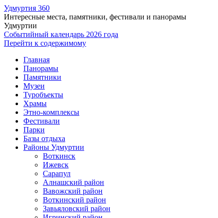
Удмуртия 360
Интересные места, памятники, фестивали и панорамы
Удмуртии
Событийный календарь 2026 года
Перейти к содержимому
Главная
Панорамы
Памятники
Музеи
Туробъекты
Храмы
Этно-комплексы
Фестивали
Парки
Базы отдыха
Районы Удмуртии
Воткинск
Ижевск
Сарапул
Алнашский район
Вавожский район
Воткинский район
Завьяловский район
Игринский район