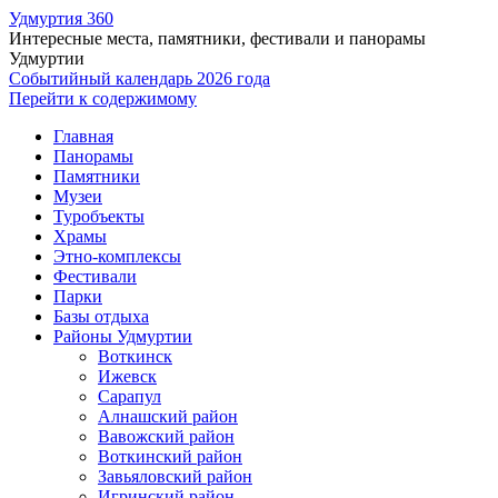
Удмуртия 360
Интересные места, памятники, фестивали и панорамы
Удмуртии
Событийный календарь 2026 года
Перейти к содержимому
Главная
Панорамы
Памятники
Музеи
Туробъекты
Храмы
Этно-комплексы
Фестивали
Парки
Базы отдыха
Районы Удмуртии
Воткинск
Ижевск
Сарапул
Алнашский район
Вавожский район
Воткинский район
Завьяловский район
Игринский район