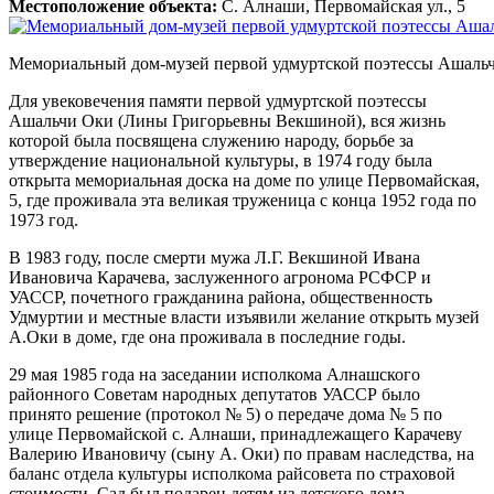
Местоположение объекта:
С. Алнаши, Первомайская ул., 5
Мемориальный дом-музей первой удмуртской поэтессы Ашаль
Для увековечения памяти первой удмуртской поэтессы
Ашальчи Оки (Лины Григорьевны Векшиной), вся жизнь
которой была посвящена служению народу, борьбе за
утверждение национальной культуры, в 1974 году была
открыта мемориальная доска на доме по улице Первомайская,
5, где проживала эта великая труженица с конца 1952 года по
1973 год.
В 1983 году, после смерти мужа Л.Г. Векшиной Ивана
Ивановича Карачева, заслуженного агронома РСФСР и
УАССР, почетного гражданина района, общественность
Удмуртии и местные власти изъявили желание открыть музей
А.Оки в доме, где она проживала в последние годы.
29 мая 1985 года на заседании исполкома Алнашского
районного Советам народных депутатов УАССР было
принято решение (протокол № 5) о передаче дома № 5 по
улице Первомайской с. Алнаши, принадлежащего Карачеву
Валерию Ивановичу (сыну А. Оки) по правам наследства, на
баланс отдела культуры исполкома райсовета по страховой
стоимости. Сад был подарен детям из детского дома.