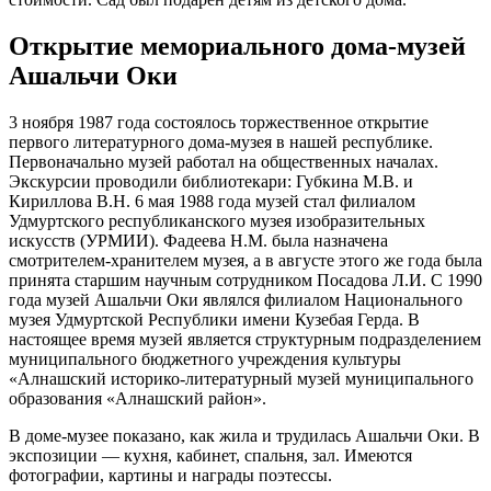
Открытие мемориального дома-музей
Ашальчи Оки
3 ноября 1987 года состоялось торжественное открытие
первого литературного дома-музея в нашей республике.
Первоначально музей работал на общественных началах.
Экскурсии проводили библиотекари: Губкина М.В. и
Кириллова В.Н. 6 мая 1988 года музей стал филиалом
Удмуртского республиканского музея изобразительных
искусств (УРМИИ). Фадеева Н.М. была назначена
смотрителем-хранителем музея, а в августе этого же года была
принята старшим научным сотрудником Посадова Л.И. С 1990
года музей Ашальчи Оки являлся филиалом Национального
музея Удмуртской Республики имени Кузебая Герда. В
настоящее время музей является структурным подразделением
муниципального бюджетного учреждения культуры
«Алнашский историко-литературный музей муниципального
образования «Алнашский район».
В доме-музее показано, как жила и трудилась Ашальчи Оки. В
экспозиции — кухня, кабинет, спальня, зал. Имеются
фотографии, картины и награды поэтессы.