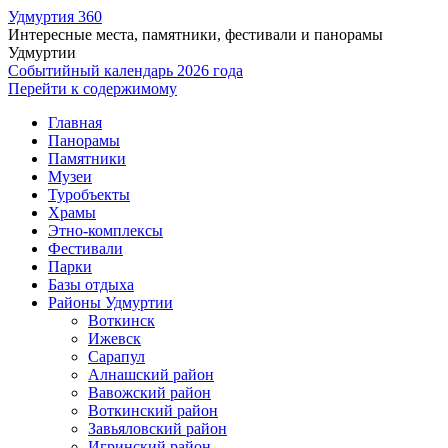
Удмуртия 360
Интересные места, памятники, фестивали и панорамы
Удмуртии
Событийный календарь 2026 года
Перейти к содержимому
Главная
Панорамы
Памятники
Музеи
Туробъекты
Храмы
Этно-комплексы
Фестивали
Парки
Базы отдыха
Районы Удмуртии
Воткинск
Ижевск
Сарапул
Алнашский район
Вавожский район
Воткинский район
Завьяловский район
Игринский район