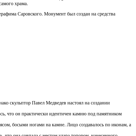
самого храма.
ерафима Саровского. Монумент был создан на средства
нако скульптор Павел Медведев настоял на создании
сь, что он практически идентичен камню под памятником
ясом, босыми ногами на камне. Лицо создавалось по иконам, а
 что она совпала с местом удара топором, нанесенного