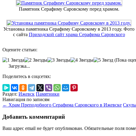
Памятник Серафиму Саровскому перед храмом.
Установка памятника Серафиму Саровскому в 2013 году. Фото
с сайта
Приходской сайт храма Серафима Саровского
Оцените статью:
(Пока оце
Загрузка...
Поделитесь в соцсетях:
Раздел:
Ижевск
Памятники
Навигация по записям
←
Храм Преподобного Серафима Саровского в Ижевске
Скуль
Добавить комментарий
Ваш адрес email не будет опубликован.
Обязательные поля пом