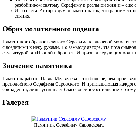
разбойником святому Серафиму в реальной жизни – еще о
Игра света: Автор задумал памятник так, что ранним утро
сияния.
Образ молитвенного подвига
Памятник изображает святого Серафима в ключевой момент ег
с воздетыми к небу руками. По замыслу автора, эта поза симв
скульптурой, а «Иконой в бронзе». И призвал верующих молитв
Значение памятника
Памятник работы Павла Медведева – это больше, чем произвед
преподобного Серафима Саровского. И приглашающая каждого ос
совпадений, лишь усиливает благоговейное отношение к этому 
Галерея
Памятник Серафиму Саровскому.