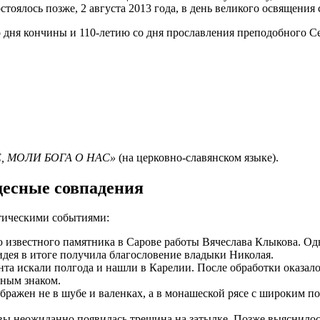
стоялось позже, 2 августа 2013 года, в день великого освящения 
о дня кончины и 110-летию со дня прославления преподобного С
 МОЛИ БОГА О НАС»
(на церковно-славянском языке).
десные совпадения
тическими событиями:
ю известного памятника в Сарове работы Вячеслава Клыкова. Од
 идея в итоге получила благословение владыки Николая.
та искали полгода и нашли в Карелии. После обработки оказало
сным знаком.
бражен не в шубе и валенках, а в монашеской рясе с широким по
ы неожиданно появилась трещина на затылке. Позже выяснилось,