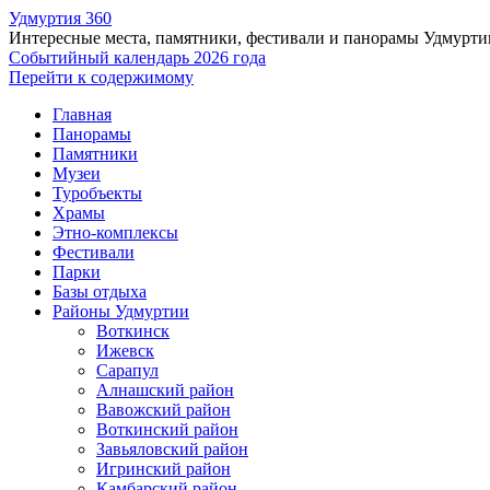
Удмуртия 360
Интересные места, памятники, фестивали и панорамы Удмурти
Событийный календарь 2026 года
Перейти к содержимому
Главная
Панорамы
Памятники
Музеи
Туробъекты
Храмы
Этно-комплексы
Фестивали
Парки
Базы отдыха
Районы Удмуртии
Воткинск
Ижевск
Сарапул
Алнашский район
Вавожский район
Воткинский район
Завьяловский район
Игринский район
Камбарский район