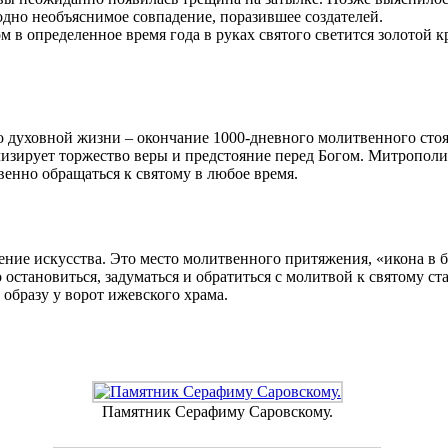
дно необъяснимое совпадение, поразившее создателей.
м в определенное время года в руках святого светится золотой кр
о духовной жизни – окончание 1000-дневного молитвенного сто
олизирует торжество веры и предстояние перед Богом. Митропол
енно обращаться к святому в любое время.
ение искусства. Это место молитвенного притяжения, «икона в
тановиться, задуматься и обратиться с молитвой к святому ста
образу у ворот ижевского храма.
Памятник Серафиму Саровскому.