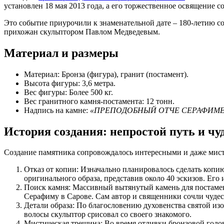
установлен 18 мая 2013 года, а его торжественное освящение со
Это событие приурочили к знаменательной дате – 180-летию с
прихожан скульптором Павлом Медведевым.
Материал и размеры
Материал: Бронза (фигура), гранит (постамент).
Высота фигуры: 3,6 метра.
Вес фигуры: Более 500 кг.
Вес гранитного камня-постамента: 12 тонн.
Надпись на камне:
«ПРЕПОДОБНЫЙ ОТЧЕ СЕРАФИМЕ,
История создания: непростой путь и чу
Создание памятника сопровождалось интересными и даже мис
Отказ от копии: Изначально планировалось сделать копи
оригинального образа, представив около 40 эскизов. Его
Поиск камня: Массивный вытянутый камень для постамен
Серафиму в Сарове. Сам автор и священники сочли чуде
Детали образа: По благословению духовенства святой изо
волосы скульптор срисовал со своего знакомого.
Мистическая трещина: Во время отливки бронзовой голов