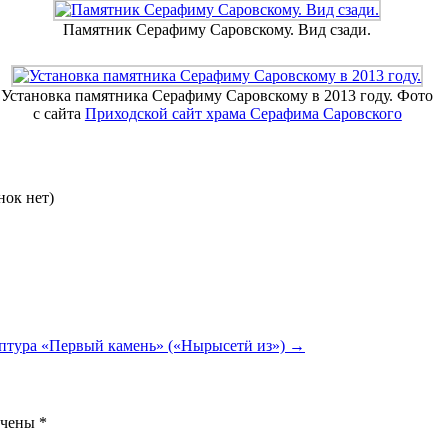
Памятник Серафиму Саровскому. Вид сзади.
Установка памятника Серафиму Саровскому в 2013 году. Фото
с сайта
Приходской сайт храма Серафима Саровского
нок нет)
птура «Первый камень» («Нырысетӥ из»)
→
ечены
*