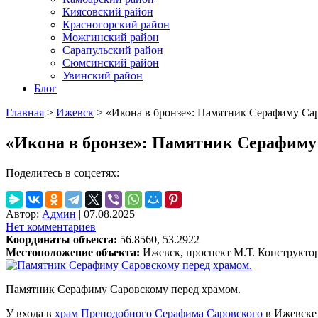
Киясовский район
Красногорский район
Можгинский район
Сарапульский район
Сюмсинский район
Увинский район
Блог
Главная
>
Ижевск
>
«Икона в бронзе»: Памятник Серафиму Сар
«Икона в бронзе»: Памятник Серафиму
Поделитесь в соцсетях:
Автор:
Админ
|
07.08.2025
Нет комментариев
Координаты объекта:
56.8560, 53.2922
Местоположение объекта:
Ижевск, проспект М.Т. Конструктор
Памятник Серафиму Саровскому перед храмом.
У входа в
храм Преподобного Серафима Саровского
в Ижевске 