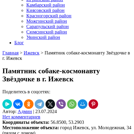
Камбарский район
Киясовский район
Красногорский район
Можгинский район
Сарапульский район
Сюмсинский район
Увинский район
Блог
Главная
>
Ижевск
>
Памятник собаке-космонавту Звёздочке в
г. Ижевск
Памятник собаке-космонавту
Звёздочке в г. Ижевск
Поделитесь в соцсетях:
Автор:
Админ
|
23.07.2024
Нет комментариев
Координаты объекта:
56.8500, 53.2903
Местоположение объекта:
город Ижевск, ул. Молодежная, 34
(рядом с домом)