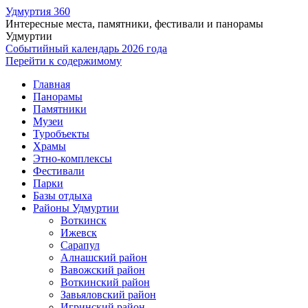
Удмуртия 360
Интересные места, памятники, фестивали и панорамы
Удмуртии
Событийный календарь 2026 года
Перейти к содержимому
Главная
Панорамы
Памятники
Музеи
Туробъекты
Храмы
Этно-комплексы
Фестивали
Парки
Базы отдыха
Районы Удмуртии
Воткинск
Ижевск
Сарапул
Алнашский район
Вавожский район
Воткинский район
Завьяловский район
Игринский район