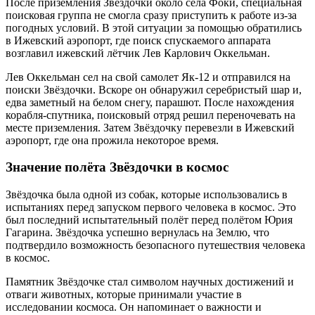
После приземления Звёздочки около села Фоки, специальная
поисковая группа не смогла сразу приступить к работе из-за
погодных условий. В этой ситуации за помощью обратились
в Ижевский аэропорт, где поиск спускаемого аппарата
возглавил ижевский лётчик Лев Карлович Оккельман.
Лев Оккельман сел на свой самолет Як-12 и отправился на
поиски Звёздочки. Вскоре он обнаружил серебристый шар и,
едва заметный на белом снегу, парашют. После нахождения
корабля-спутника, поисковый отряд решил переночевать на
месте приземления. Затем Звёздочку перевезли в Ижевский
аэропорт, где она прожила некоторое время.
Значение полёта Звёздочки в космос
Звёздочка была одной из собак, которые использовались в
испытаниях перед запуском первого человека в космос. Это
был последний испытательный полёт перед полётом Юрия
Гагарина. Звёздочка успешно вернулась на Землю, что
подтвердило возможность безопасного путешествия человека
в космос.
Памятник Звёздочке стал символом научных достижений и
отваги животных, которые принимали участие в
исследовании космоса. Он напоминает о важности и