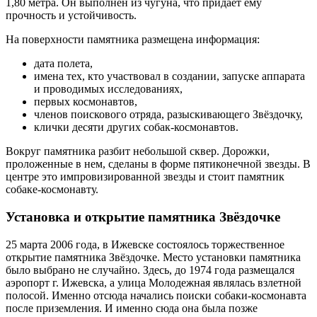
1,80 метра. Он выполнен из чугуна, что придает ему
прочность и устойчивость.
На поверхности памятника размещена информация:
дата полета,
имена тех, кто участвовал в создании, запуске аппарата
и проводимых исследованиях,
первых космонавтов,
членов поискового отряда, разыскивающего Звёздочку,
клички десяти других собак-космонавтов.
Вокруг памятника разбит небольшой сквер. Дорожки,
проложенные в нем, сделаны в форме пятиконечной звезды. В
центре это импровизированной звезды и стоит памятник
собаке-космонавту.
Установка и открытие памятника Звёздочке
25 марта 2006 года, в Ижевске состоялось торжественное
открытие памятника Звёздочке. Место установки памятника
было выбрано не случайно. Здесь, до 1974 года размещался
аэропорт г. Ижевска, а улица Молодежная являлась взлетной
полосой. Именно отсюда начались поиски собаки-космонавта
после приземления. И именно сюда она была позже