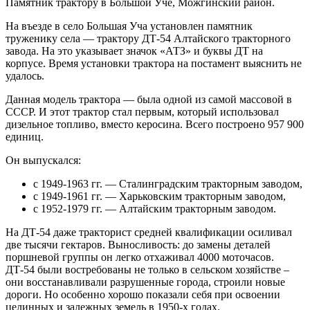
Памятник трактору в Большой Уче, Можгинский район.
На въезде в село Большая Уча установлен памятник
труженику села — трактору ДТ-54 Алтайского тракторного
завода. На это указывает значок «АТЗ» и буквы ДТ на
корпусе. Время установки трактора на постамент выяснить не
удалось.
Данная модель трактора — была одной из самой массовой в
СССР. И этот трактор стал первым, который использовал
дизельное топливо, вместо керосина. Всего построено 957 900
единиц.
Он выпускался:
с 1949-1963 гг. — Сталинградским тракторным заводом,
с 1949-1961 гг. — Харьковским тракторным заводом,
с 1952-1979 гг. — Алтайским тракторным заводом.
На ДТ-54 даже тракторист средней квалификации осиливал
две тысячи гектаров. Выносливость: до замены деталей
поршневой группы он легко отхаживал 4000 моточасов.
ДТ-54 были востребованы не только в сельском хозяйстве –
они восстанавливали разрушенные города, строили новые
дороги. Но особенно хорошо показали себя при освоении
целинных и залежных земель в 1950-х годах.