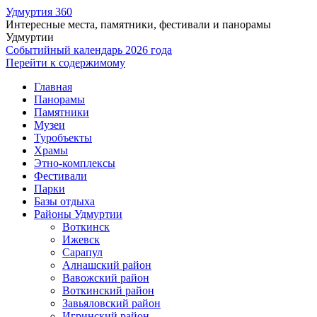
Удмуртия 360
Интересные места, памятники, фестивали и панорамы
Удмуртии
Событийный календарь 2026 года
Перейти к содержимому
Главная
Панорамы
Памятники
Музеи
Туробъекты
Храмы
Этно-комплексы
Фестивали
Парки
Базы отдыха
Районы Удмуртии
Воткинск
Ижевск
Сарапул
Алнашский район
Вавожский район
Воткинский район
Завьяловский район
Игринский район