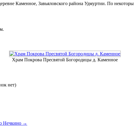
ревне Каменное, Завьяловского района Удмуртии. По некоторым
м.
Храм Покрова Пресвятой Богородицы д. Каменное
нок нет)
ло Нечкино
→