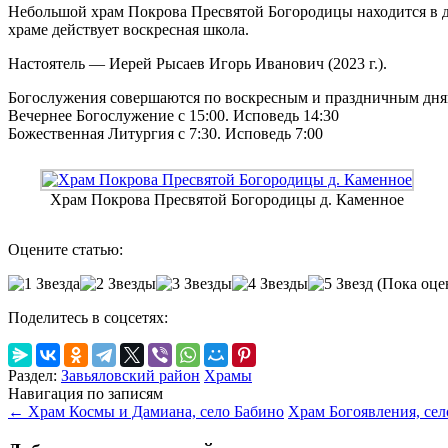
Небольшой храм Покрова Пресвятой Богородицы находится в де
храме действует воскресная школа.
Настоятель — Иерей Рысаев Игорь Иванович (2023 г.).
Богослужения совершаются по воскресным и праздничным дня
Вечернее Богослужение с 15:00. Исповедь 14:30
Божественная Литургия с 7:30. Исповедь 7:00
Храм Покрова Пресвятой Богородицы д. Каменное
Оцените статью:
(Пока оце
Поделитесь в соцсетях:
Раздел:
Завьяловский район
Храмы
Навигация по записям
←
Храм Космы и Дамиана, село Бабино
Храм Богоявления, се